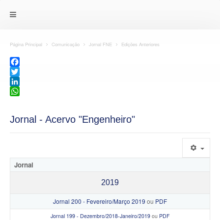
Página Principal
Comunicação
Jornal FNE
Edições Anteriores
Facebook
Twitter
LinkedIn
WhatsApp
Jornal - Acervo "Engenheiro"
Jornal
2019
Jornal 200 - Fevereiro/Março 2019
ou
PDF
Jornal 199 - Dezembro/2018-Janeiro/2019
ou
PDF