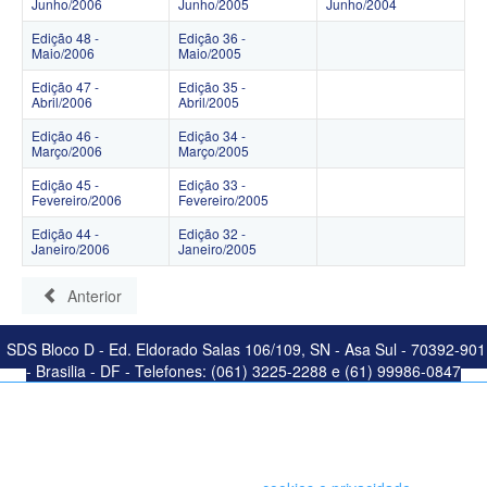
Junho/2006
Junho/2005
Junho/2004
Edição 48 -
Edição 36 -
Maio/2006
Maio/2005
Edição 47 -
Edição 35 -
Abril/2006
Abril/2005
Edição 46 -
Edição 34 -
Março/2006
Março/2005
Edição 45 -
Edição 33 -
Fevereiro/2006
Fevereiro/2005
Edição 44 -
Edição 32 -
Janeiro/2006
Janeiro/2005
Anterior
SDS Bloco D - Ed. Eldorado Salas 106/109, SN - Asa Sul - 70392-901
- Brasilia - DF - Telefones: (061) 3225-2288 e (61) 99986-0847
Este site salva seu histórico de uso. Ao continuar navegando você