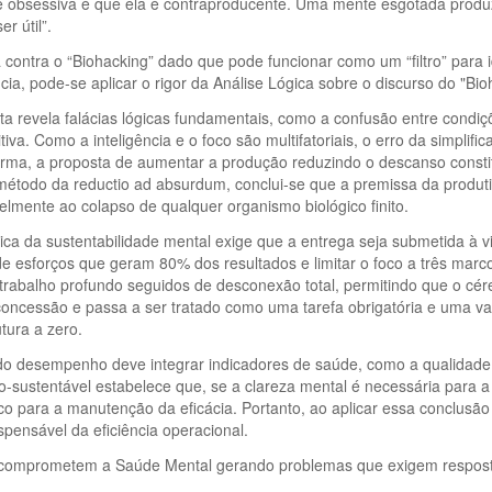
dade obsessiva é que ela é contraproducente. Uma mente esgotada prod
r útil”.
 contra o “Biohacking” dado que pode funcionar como um “filtro” para i
ia, pode-se aplicar o rigor da Análise Lógica sobre o discurso do "Bio
 revela falácias lógicas fundamentais, como a confusão entre condiçõ
iva. Como a inteligência e o foco são multifatoriais, o erro da simpli
forma, a proposta de aumentar a produção reduzindo o descanso constit
 método da reductio ad absurdum, conclui-se que a premissa da produtivid
velmente ao colapso de qualquer organismo biológico finito.
ca da sustentabilidade mental exige que a entrega seja submetida à viabi
de esforços que geram 80% dos resultados e limitar o foco a três marco
trabalho profundo seguidos de desconexão total, permitindo que o cé
oncessão e passa a ser tratado como uma tarefa obrigatória e uma va
tura a zero.
ão do desempenho deve integrar indicadores de saúde, como a qualida
ico-sustentável estabelece que, se a clareza mental é necessária para
gico para a manutenção da eficácia. Portanto, ao aplicar essa conclusã
pensável da eficiência operacional.
”) comprometem a Saúde Mental gerando problemas que exigem resposta 