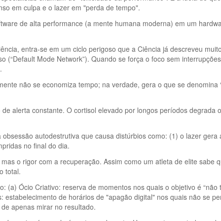
anso em culpa e o lazer em "perda de tempo".
software de alta performance (a mente humana moderna) em um hardwa
iência, entra-se em um ciclo perigoso que a Ciência já descreveu mui
ouso (“Default Mode Network”). Quando se força o foco sem interrupçõe
.
eamente não se economiza tempo; na verdade, gera o que se denomina “
 alerta constante. O cortisol elevado por longos períodos degrada o
 obsessão autodestrutiva que causa distúrbios como: (1) o lazer gera 
pridas no final do dia.
e, mas o rigor com a recuperação. Assim como um atleta de elite sabe 
 total.
mo: (a) Ócio Criativo: reserva de momentos nos quais o objetivo é “não 
s: estabelecimento de horários de "apagão digital" nos quais não se pe
 de apenas mirar no resultado.