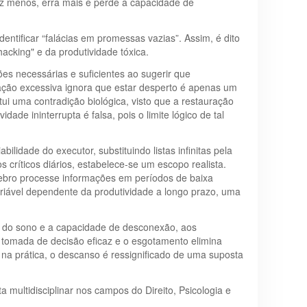
uz menos, erra mais e perde a capacidade de
dentificar “falácias em promessas vazias”. Assim, é dito
hacking" e da produtividade tóxica.
es necessárias e suficientes ao sugerir que
ficação excessiva ignora que estar desperto é apenas um
ui uma contradição biológica, visto que a restauração
ade ininterrupta é falsa, pois o limite lógico de tal
lidade do executor, substituindo listas infinitas pela
s críticos diários, estabelece-se um escopo realista.
rebro processe informações em períodos de baixa
riável dependente da produtividade a longo prazo, uma
de do sono e a capacidade de desconexão, aos
 a tomada de decisão eficaz e o esgotamento elimina
o na prática, o descanso é ressignificado de uma suposta
multidisciplinar nos campos do Direito, Psicologia e