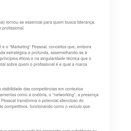
is) tornou-se essencial para quem busca liderança.
 profissional.
l e o “Marketing” Pessoal, conceitos que, embora
mada estratégica e profunda, assemelhando-se à
rincípios éticos e na singularidade técnica que o
tal sobre quem o profissional é e qual a marca
a visibilidade das competências em contextos
rramentas como a oratória, o “networking”, a presença
 Pessoal transforma o potencial silencioso do
e competitivos, funcionando como o veículo que
sso que ocorre quando há promoção sem substância ou