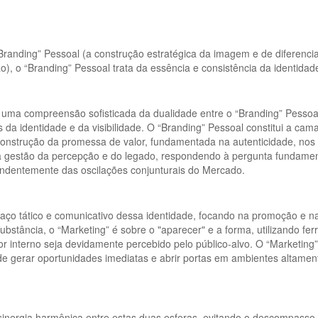
randing” Pessoal (a construção estratégica da imagem e de diferencia
), o “Branding” Pessoal trata da essência e consistência da identidade
e uma compreensão sofisticada da dualidade entre o “Branding” Pessoa
 da identidade e da visibilidade. O “Branding” Pessoal constitui a ca
construção da promessa de valor, fundamentada na autenticidade, nos p
, a gestão da percepção e do legado, respondendo à pergunta fundamen
endentemente das oscilações conjunturais do Mercado.
raço tático e comunicativo dessa identidade, focando na promoção e n
substância, o “Marketing” é sobre o "aparecer" e a forma, utilizando fe
lor interno seja devidamente percebido pelo público-alvo. O “Marketing”
 gerar oportunidades imediatas e abrir portas em ambientes altament
 na sinergia harmônica entre estas duas esferas, evitando o descompa