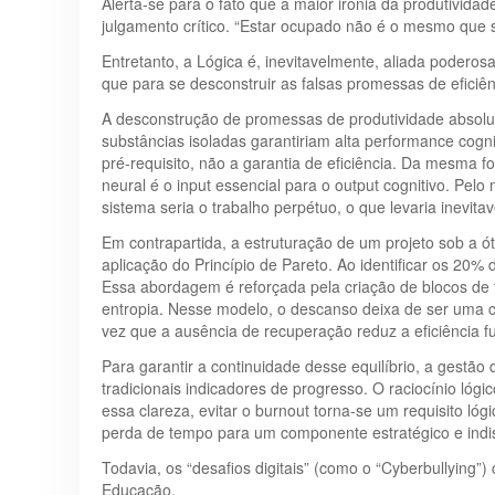
Alerta-se para o fato que a maior ironia da produtivi
julgamento crítico. “Estar ocupado não é o mesmo que se
Entretanto, a Lógica é, inevitavelmente, aliada poderosa
que para se desconstruir as falsas promessas de eficiênc
A desconstrução de promessas de produtividade absoluta
substâncias isoladas garantiriam alta performance cognit
pré-requisito, não a garantia de eficiência. Da mesma 
neural é o input essencial para o output cognitivo. Pelo
sistema seria o trabalho perpétuo, o que levaria inevita
Em contrapartida, a estruturação de um projeto sob a óti
aplicação do Princípio de Pareto. Ao identificar os 20% 
Essa abordagem é reforçada pela criação de blocos de 
entropia. Nesse modelo, o descanso deixa de ser uma c
vez que a ausência de recuperação reduz a eficiência fu
Para garantir a continuidade desse equilíbrio, a gest
tradicionais indicadores de progresso. O raciocínio lóg
essa clareza, evitar o burnout torna-se um requisito ló
perda de tempo para um componente estratégico e indis
Todavia, os “desafios digitais” (como o “Cyberbullying
Educação.