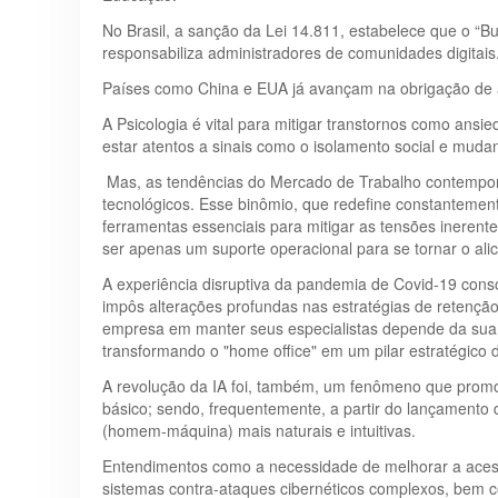
No Brasil, a sanção da Lei 14.811, estabelece que o “Bul
responsabiliza administradores de comunidades digitais
Países como China e EUA já avançam na obrigação de
A Psicologia é vital para mitigar transtornos como an
estar atentos a sinais como o isolamento social e muda
Mas, as tendências do Mercado de Trabalho contemporâ
tecnológicos. Esse binômio, que redefine constantemen
ferramentas essenciais para mitigar as tensões ineren
ser apenas um suporte operacional para se tornar o ali
A experiência disruptiva da pandemia de Covid-19 conso
impôs alterações profundas nas estratégias de retenção
empresa em manter seus especialistas depende da sua hab
transformando o "home office" em um pilar estratégico d
A revolução da IA foi, também, um fenômeno que promo
básico; sendo, frequentemente, a partir do lançamento 
(homem-máquina) mais naturais e intuitivas.
Entendimentos como a necessidade de melhorar a acess
sistemas contra-ataques cibernéticos complexos, bem co