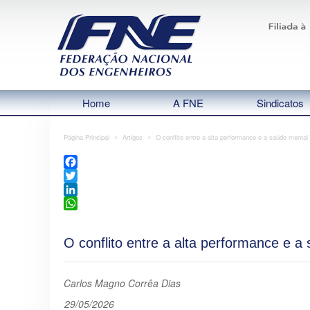
Home
A FNE
Sindicatos
Página Principal
Artigos
O conflito entre a alta performance e a saúde mental
Facebook
Twitter
LinkedIn
WhatsApp
O conflito entre a alta performance e 
Carlos Magno Corrêa Dias
29/05/2026