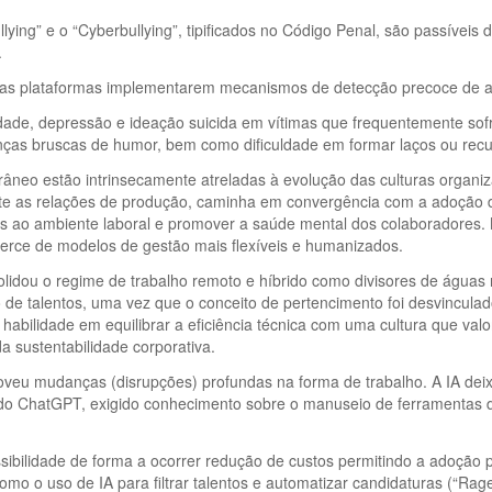
lying” e o “Cyberbullying”, tipificados no Código Penal, são passíveis 
.
 as plataformas implementarem mecanismos de detecção precoce de a
siedade, depressão e ideação suicida em vítimas que frequentemente s
nças bruscas de humor, bem como dificuldade em formar laços ou recusa
neo estão intrinsecamente atreladas à evolução das culturas organiz
te as relações de produção, caminha em convergência com a adoção de 
tes ao ambiente laboral e promover a saúde mental dos colaboradores
cerce de modelos de gestão mais flexíveis e humanizados.
lidou o regime de trabalho remoto e híbrido como divisores de águas 
 de talentos, uma vez que o conceito de pertencimento foi desvincula
ilidade em equilibrar a eficiência técnica com uma cultura que valori
a sustentabilidade corporativa.
veu mudanças (disrupções) profundas na forma de trabalho. A IA deix
do ChatGPT, exigido conhecimento sobre o manuseio de ferramentas de 
ibilidade de forma a ocorrer redução de custos permitindo a adoção 
mo o uso de IA para filtrar talentos e automatizar candidaturas (“Ra