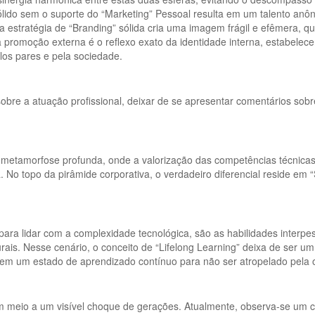
ido sem o suporte do “Marketing” Pessoal resulta em um talento anônimo
a estratégia de “Branding” sólida cria uma imagem frágil e efêmera, q
a promoção externa é o reflexo exato da identidade interna, estabelec
los pares e pela sociedade.
sobre a atuação profissional, deixar de se apresentar comentários so
tamorfose profunda, onde a valorização das competências técnicas e
No topo da pirâmide corporativa, o verdadeiro diferencial reside em “S
para lidar com a complexidade tecnológica, são as habilidades interpe
is. Nesse cenário, o conceito de “Lifelong Learning” deixa de ser um 
 em um estado de aprendizado contínuo para não ser atropelado pela o
 meio a um visível choque de gerações. Atualmente, observa-se um con