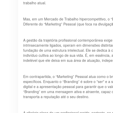
trabalho atual.
Mas, em um Mercado de Trabalho hipercompetitivo, o “B
Diferente do “Marketing” Pessoal (que foca na divulgação
A gestão da trajetória profissional contemporânea exig
intrinsecamente ligados, operam em dimensões distintas
fundação de uma estrutura intelectual. Ele se dedica à 
indivíduo cultiva ao longo de sua vida. É, em essência
indelével que ele deixa em sua área de atuação, indep
Em contrapartida, o “Marketing” Pessoal atua como o b
específicos. Enquanto o “Branding” é sobre o "ser" e a 
digital e a apresentação pessoal para garantir que o va
“Branding” em uma mensagem ativa e atraente, capaz de
transporta a reputação até o seu destino.
A eficácia plena de um profissional reside, portanto,