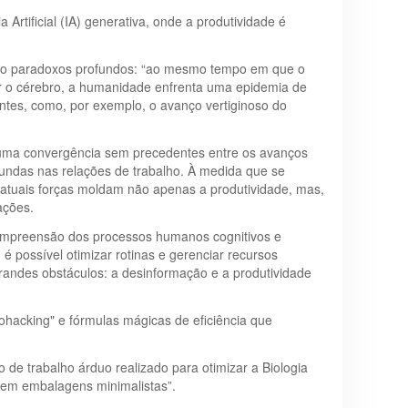
a Artificial (IA) generativa, onde a produtividade é
igo paradoxos profundos: “ao mesmo tempo em que o
ar o cérebro, a humanidade enfrenta uma epidemia de
dentes, como, por exemplo, o avanço vertiginoso do
 uma convergência sem precedentes entre os avanços
fundas nas relações de trabalho. À medida que se
atuais forças moldam não apenas a produtividade, mas,
ações.
compreensão dos processos humanos cognitivos e
é possível otimizar rotinas e gerenciar recursos
grandes obstáculos: a desinformação e a produtividade
acking" e fórmulas mágicas de eficiência que
 de trabalho árduo realizado para otimizar a Biologia
’ em embalagens minimalistas”.