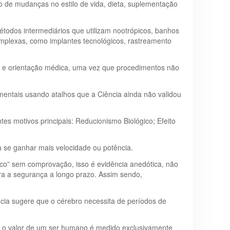
o de mudanças no estilo de vida, dieta, suplementação
todos intermediários que utilizam nootrópicos, banhos
omplexas, como implantes tecnológicos, rastreamento
la e orientação médica, uma vez que procedimentos não
entais usando atalhos que a Ciência ainda não validou
es motivos principais: Reducionismo Biológico; Efeito
 se ganhar mais velocidade ou potência.
pico” sem comprovação, isso é evidência anedótica, não
ora a segurança a longo prazo. Assim sendo,
cia sugere que o cérebro necessita de períodos de
ue o valor de um ser humano é medido exclusivamente