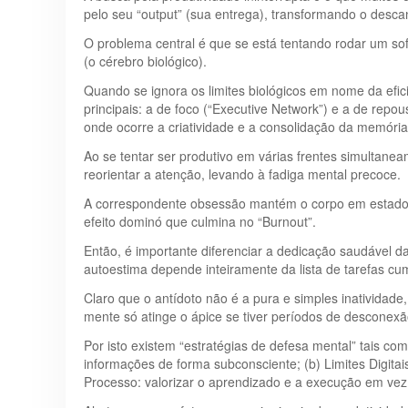
pelo seu “output” (sua entrega), transformando o desc
O problema central é que se está tentando rodar um 
(o cérebro biológico).
Quando se ignora os limites biológicos em nome da efic
principais: a de foco (“Executive Network”) e a de rep
onde ocorre a criatividade e a consolidação da memória
Ao se tentar ser produtivo em várias frentes simultan
reorientar a atenção, levando à fadiga mental precoce.
A correspondente obsessão mantém o corpo em estado de
efeito dominó que culmina no “Burnout”.
Então, é importante diferenciar a dedicação saudável da
autoestima depende inteiramente da lista de tarefas cum
Claro que o antídoto não é a pura e simples inatividad
mente só atinge o ápice se tiver períodos de desconexão
Por isto existem “estratégias de defesa mental” tais co
informações de forma subconsciente; (b) Limites Digitai
Processo: valorizar o aprendizado e a execução em vez