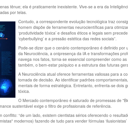
penas tênue; ela é praticamente inexistente. Vive-se a era da Inteligênci
das por telas.
Contudo, a correspondente evolução tecnológica traz cons
homem dispõe de ferramentas neurocientíficas para otimiz
‘produtividade tóxica’ e desafios éticos e legais sem prece
‘cyberbullying’ e a pressão estética das redes sociais”.
Pode-se dizer que o cenário contemporâneo é definido por
da Neurociência, a onipresença da IA e transformações pro
navega nos fatos, torna-se essencial compreender como as 
também, o bem-estar psíquico e a estrutura das futuras ger
A Neurociência atual oferece ferramentas valiosas para a 
tomada de decisão. Ao identificar padrões comportamentais, 
mentais de forma estratégica. Entretanto, enfrenta-se dois 
tóxica.
O Mercado contemporâneo é saturado de promessas de "Bioh
nce sustentável exige o filtro de profissionais de referência.
onflito: “de um lado, existem cientistas sérios oferecendo o resultado
imistas" modernos) fazendo de tudo para vender fórmulas ‘ilusionistas