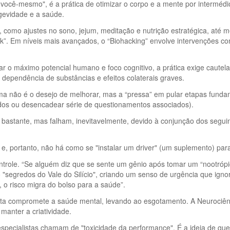
você-mesmo", é a prática de otimizar o corpo e a mente por intermédi
gevidade e a saúde.
omo ajustes no sono, jejum, meditação e nutrição estratégica, até mé
ck”. Em níveis mais avançados, o “Biohacking” envolve intervenções c
r o máximo potencial humano e foco cognitivo, a prática exige caute
 dependência de substâncias e efeitos colaterais graves.
a não é o desejo de melhorar, mas a “pressa” em pular etapas fundam
ados ou desencadear série de questionamentos associados).
bastante, mas falham, inevitavelmente, devido à conjunção dos seguint
 portanto, não há como se "instalar um driver" (um suplemento) para
controle. “Se alguém diz que se sente um gênio após tomar um “nootró
mo "segredos do Vale do Silício", criando um senso de urgência que ign
o, o risco migra do bolso para a saúde”.
upta compromete a saúde mental, levando ao esgotamento. A Neurociên
manter a criatividade.
 especialistas chamam de "toxicidade da performance". É a ideia de q