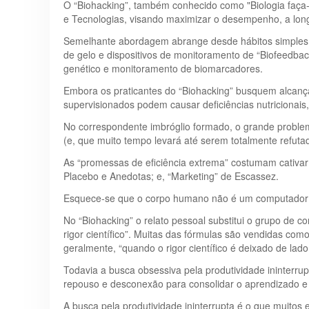
O “Biohacking”, também conhecido como "Biologia faça-
e Tecnologias, visando maximizar o desempenho, a lon
Semelhante abordagem abrange desde hábitos simples, c
de gelo e dispositivos de monitoramento de “Biofeedba
genético e monitoramento de biomarcadores.
Embora os praticantes do “Biohacking” busquem alcança
supervisionados podem causar deficiências nutricionais,
No correspondente imbróglio formado, o grande problem
(e, que muito tempo levará até serem totalmente refut
As “promessas de eficiência extrema” costumam cativar 
Placebo e Anedotas; e, “Marketing” de Escassez.
Esquece-se que o corpo humano não é um computador e,
No “Biohacking” o relato pessoal substitui o grupo de 
rigor científico”. Muitas das fórmulas são vendidas co
geralmente, “quando o rigor científico é deixado de lad
Todavia a busca obsessiva pela produtividade ininterr
repouso e desconexão para consolidar o aprendizado e 
A busca pela produtividade ininterrupta é o que muitos