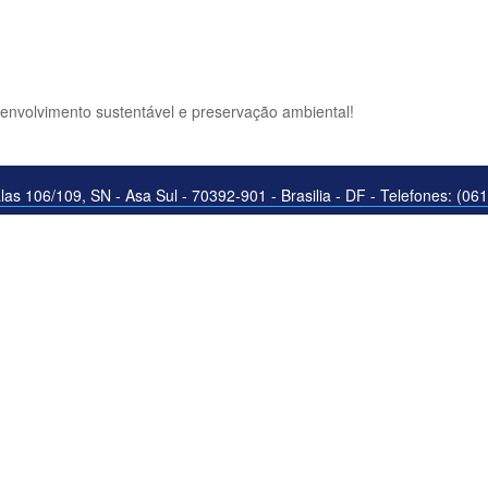
senvolvimento sustentável e preservação ambiental!
as 106/109, SN - Asa Sul - 70392-901 - Brasilia - DF - Telefones: (0
stórico de uso. Ao continuar navegando você concorda com a política d