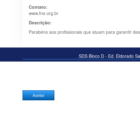
Contato:
www.fne.org.br
Descrição:
Parabéns aos profissionais que atuam para garantir de
SDS Bloco D - Ed. Eldorado Sal
Este site salva seu hi
Aceitar