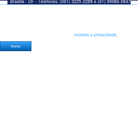
- Brasilia - DF - Telefones: (061) 3225-2288 e (61) 99986-0847
Este site salva seu histórico de uso. Ao continuar navegando você
concorda com a política de
cookies e privacidade.
Aceitar