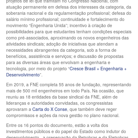
projetos de lei que tramitam no Congresso Nacional, com
atuação permanente em defesa dos interesses da categoria, da
soberania nacional e da regulamentação profissional; defesa do
salário mínimo profissional; continuidade e fortalecimento do
movimento “Engenharia Unida”; incentivo à criação de
possibilidades para que estudantes tenham condições especiais
como pré-associados, aproximando os novos engenheiros das
atividades sindicais; adoção de iniciativas que atendam a
necessidades abrangentes da categoria, sob a forma de
benefícios, assistência e serviços; e discussão de propostas
para as diversas áreas que envolvam a engenharia e
tecnologia, por meio do projeto “
Cresce Brasil + Engenharia +
Desenvolvimento
”.
Em 2019, a FNE completa 55 anos de fundação, representando
mais de 500 mil engenheiros em todo País. Na ocasião, que
reuniu as 18 entidades da base sindical da FNE, além de
lideranças e autoridades convidadas, os congressistas
aprovaram a
Carta do X Conse
, que também deve reger
compromissos e ações da nova gestão no plano nacional.
Entre os 16 pontos do documento, estão a volta dos
investimentos públicos e do papel do Estado como indutor do
desenvolvimento, a preservação da Petrobras e da Eletrobras