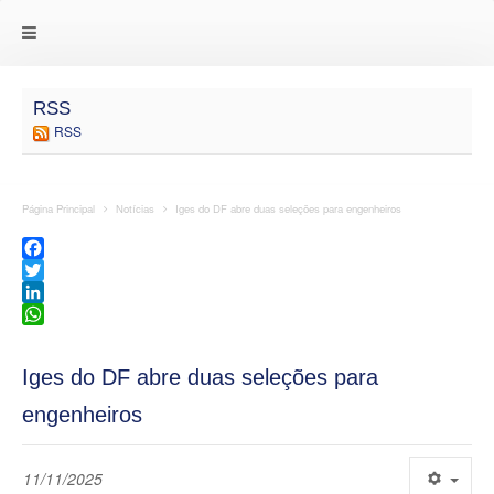
RSS
RSS
Página Principal
Notícias
Iges do DF abre duas seleções para engenheiros
Facebook
Twitter
LinkedIn
WhatsApp
Iges do DF abre duas seleções para
engenheiros
11/11/2025