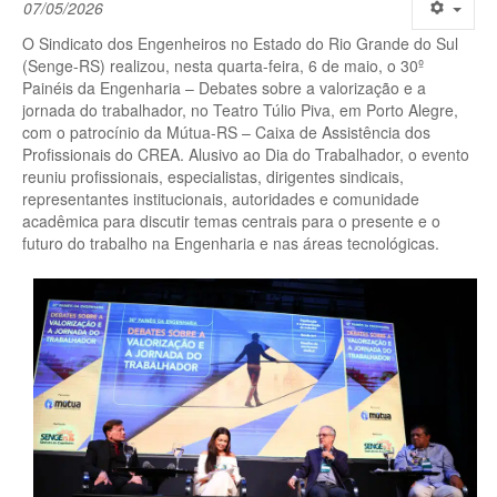
07/05/2026
O Sindicato dos Engenheiros no Estado do Rio Grande do Sul
(Senge-RS) realizou, nesta quarta-feira, 6 de maio, o 30º
Painéis da Engenharia – Debates sobre a valorização e a
jornada do trabalhador, no Teatro Túlio Piva, em Porto Alegre,
com o patrocínio da Mútua-RS – Caixa de Assistência dos
Profissionais do CREA. Alusivo ao Dia do Trabalhador, o evento
reuniu profissionais, especialistas, dirigentes sindicais,
representantes institucionais, autoridades e comunidade
acadêmica para discutir temas centrais para o presente e o
futuro do trabalho na Engenharia e nas áreas tecnológicas.