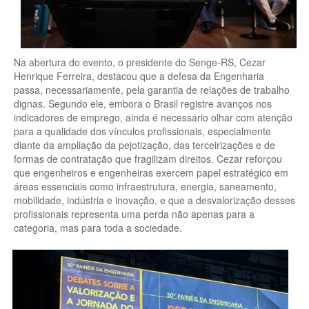
Na abertura do evento, o presidente do Senge-RS, Cezar
Henrique Ferreira, destacou que a defesa da Engenharia
passa, necessariamente, pela garantia de relações de trabalho
dignas. Segundo ele, embora o Brasil registre avanços nos
indicadores de emprego, ainda é necessário olhar com atenção
para a qualidade dos vínculos profissionais, especialmente
diante da ampliação da pejotização, das terceirizações e de
formas de contratação que fragilizam direitos. Cezar reforçou
que engenheiros e engenheiras exercem papel estratégico em
áreas essenciais como infraestrutura, energia, saneamento,
mobilidade, indústria e inovação, e que a desvalorização desses
profissionais representa uma perda não apenas para a
categoria, mas para toda a sociedade.