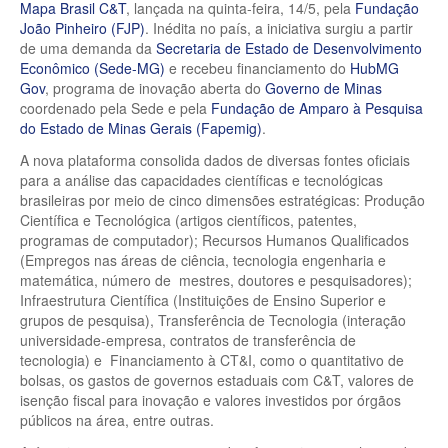
Mapa Brasil C&T
, lançada na quinta-feira, 14/5, pela
Fundação
João Pinheiro (FJP)
. Inédita no país, a iniciativa surgiu a partir
de uma demanda da
Secretaria de Estado de Desenvolvimento
Econômico (Sede-MG)
e recebeu financiamento do
HubMG
Gov
, programa de inovação aberta do
Governo de Minas
coordenado pela Sede e pela
Fundação de Amparo à Pesquisa
do Estado de Minas Gerais (Fapemig)
.
A nova plataforma consolida dados de diversas fontes oficiais
para a análise das capacidades científicas e tecnológicas
brasileiras por meio de cinco dimensões estratégicas: Produção
Científica e Tecnológica (artigos científicos, patentes,
programas de computador); Recursos Humanos Qualificados
(Empregos nas áreas de ciência, tecnologia engenharia e
matemática, número de mestres, doutores e pesquisadores);
Infraestrutura Científica (Instituições de Ensino Superior e
grupos de pesquisa), Transferência de Tecnologia (interação
universidade-empresa, contratos de transferência de
tecnologia) e Financiamento à CT&I, como o quantitativo de
bolsas, os gastos de governos estaduais com C&T, valores de
isenção fiscal para inovação e valores investidos por órgãos
públicos na área, entre outras.