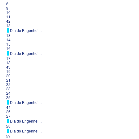
8
9
10
11
42
12
Dia do Engenhei ...
13
14
15
16
Dia do Engenhei ...
17
18
43
19
20
21
22
23
24
25
Dia do Engenhei ...
44
26
27
Dia do Engenhei ...
28
Dia do Engenhei ...
29