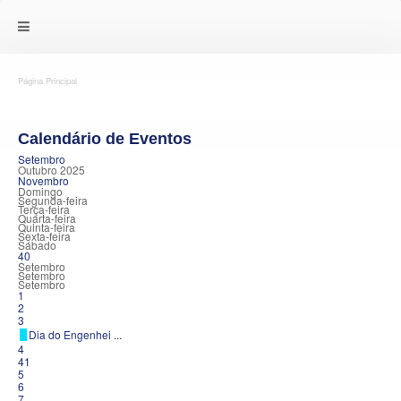
Página Principal
Calendário de Eventos
Setembro
Outubro 2025
Novembro
Domingo
Segunda-feira
Terça-feira
Quarta-feira
Quinta-feira
Sexta-feira
Sábado
40
Setembro
Setembro
Setembro
1
2
3
Dia do Engenhei ...
4
41
5
6
7