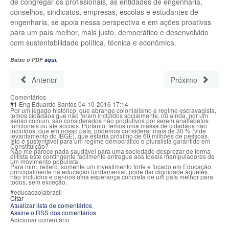
de congregar os profissionais, as entidades de engenharia,
conselhos, sindicatos, empresas, escolas e estudantes de
engenharia, se apoia nessa perspectiva e em ações proativas
para um país melhor, mais justo, democrático e desenvolvido
com sustentabilidade política, técnica e econômica.
Baixe o PDF
aqui.
Anterior
Próximo
Comentários
#1
Eng Eduardo Santos
04-10-2016 17:14
Por um legado histórico, que abrange colonialismo e regime escravagista,
temos cidadãos que não foram incluídos socialmente, ou ainda, por um
senso comum, são considerados não produtivos por serem analfabetos
funcionais ou até sociais. Portanto, temos uma massa de cidadãos não
incluídos, que em nosso país, podemos considerar mais de 30 % (vide
levantamento do IBGE), que estaria próximo de 60 milhões de pessoas.
Isto é sustentável para um regime democrático e pluralista garantido em
Constituição?
Não me parece nada saudável para uma sociedade desprezar de forma
elitista este contingente facilmente entregue aos ideais manipuladores de
um movimento populista.
Para mim, reitero, somente um investimento forte e focado em Educação,
principalmente na educação fundamental, pode dar dignidade àqueles
não incluídos e dar-nos uma esperança concreta de um país melhor para
todos, sem exceção.
#educacaojabrasil
Citar
Atualizar lista de comentários
Assine o RSS dos comentários
Adicionar comentário