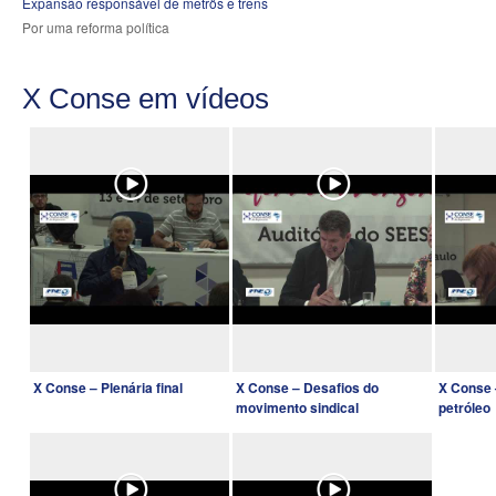
Expansão responsável de metrôs e trens
Por uma reforma política
X Conse em vídeos
X Conse – Plenária final
X Conse – Desafios do
X Conse –
movimento sindical
petróleo