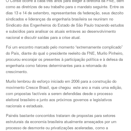
O Conse ocorre a cada três anos para eleger a diretoria da FNE, bem
como as diretrizes de seu trabalho para o mandato seguinte. Entre os
dias 13 e 14 de setembro, representantes da federação, seus dezoito
sindicados e lideranças da engenharia brasileira se reuniram no
Sindicato dos Engenheiros do Estado de São Paulo trazendo estudos
e subsídios para analisar os atuais entraves ao desenvolvimento
nacional e discutir saídas para a crise atual.
Foi um encontro marcado pelo momento “extremamente complicado”
do País, diante do qual o presidente reeleito da FNE, Murilo Pinheiro,
procurou encorajar os presentes à participação política e à defesa da
engenharia como fatores determinantes para a retomada do
crescimento.
Murilo lembrou do esforço iniciado em 2006 para a construção do
movimento Cresce Brasil, que chegou este ano a mais uma edição,
com propostas factíveis a serem defendidas desde o processo
eleitoral brasileiro e junto aos próximos governos e legislativos
nacionais e estaduais.
Painéis bastante concorridos trataram de propostas para setores
estruturais da economia brasileira atualmente ameaçados por um
processo de desmonte ou privatizações aceleradas, como a