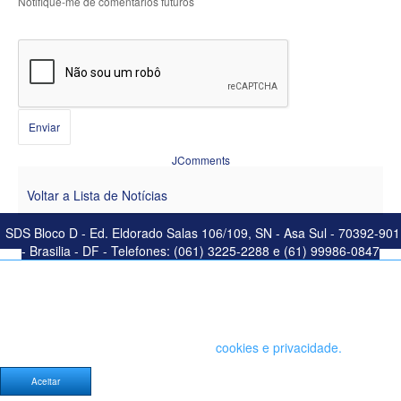
Notifique-me de comentários futuros
Enviar
JComments
Voltar a Lista de Notícias
SDS Bloco D - Ed. Eldorado Salas 106/109, SN - Asa Sul - 70392-901
- Brasilia - DF - Telefones: (061) 3225-2288 e (61) 99986-0847
Este site salva seu histórico de uso. Ao continuar navegando você
concorda com a política de
cookies e privacidade.
Aceitar