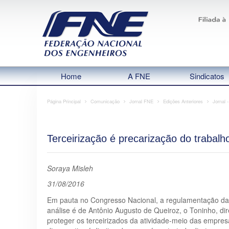
Home
A FNE
Sindicatos
Página Principal
Comunicação
Jornal FNE
Edições Anteriores
Jornal 
Terceirização é precarização do trabalh
Soraya Misleh
31/08/2016
Em pauta no Congresso Nacional, a regulamentação da t
análise é de Antônio Augusto de Queiroz, o Toninho, dir
proteger os terceirizados da atividade-meio das empre