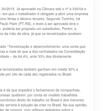
LC) 30/2015. Já aprovado na Câmara sob o nº 4.330/04 e
” – em que o trabalhador é obrigado a abrir uma empresa
omo férias e décimo terceiro. Segundo Toninho, há
aulo Paim (PT-RS), o texto a ser aprovado terá o
, poderia ser proposto um substitutivo. Porém, a
tos da mão de obra, já que os terceirizados recebem
ulado “Terceirização e desenvolvimento: uma conta que
ras a mais do que a dos contratados via Consolidação
ividade – de 64,4%, ante 33% dos diretamente
 os terceirizados também ganham em média 30% a
e por oito de cada dez registrados no Brasil.
ada é de que impedirá o fechamento de companhias,
resas ‘quebrem’ por conta do modelo trabalhista
 econômico direto do trabalho no Brasil é dos menores
 serviria à solução da crise no Brasil. Na sua opinião,
er de compra, com reflexos deletérios sobre o