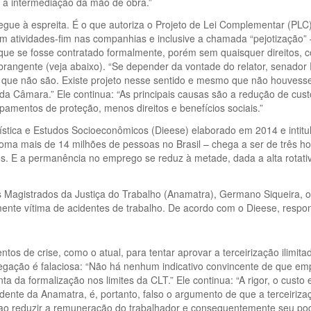
em a intermediação da mão de obra.”
 segue à espreita. É o que autoriza o Projeto de Lei Complementar (P
 em atividades-fim nas companhias e inclusive a chamada “pejotização
ue se fosse contratado formalmente, porém sem quaisquer direitos, c
ngente (veja abaixo). “Se depender da vontade do relator, senador P
s que não são. Existe projeto nesse sentido e mesmo que não houvesse
da Câmara.” Ele continua: “As principais causas são a redução de cus
amentos de proteção, menos direitos e benefícios sociais.”
ística e Estudos Socio­econômicos (Dieese) elaborado em 2014 e intit
ma mais de 14 milhões de pessoas no Brasil – chega a ser de três ho
es. E a permanência no emprego se reduz à metade, dada a alta rotat
s Magistrados da Justiça do Trabalho (Anamatra), Germano Siqueira,
nte vítima de acidentes de trabalho. De acordo com o Dieese, respond
s de crise, como o atual, para tentar aprovar a terceirização ilimit
egação é falaciosa: “Não há nenhum indicativo convincente de que emp
ta da formalização nos limites da CLT.” Ele continua: “A rigor, o custo
nte da Anamatra, é, portanto, falso o argumento de que a terceirização
 ao reduzir a remuneração do trabalhador e consequentemente seu pod