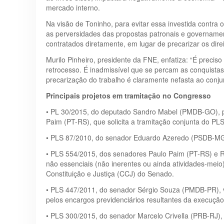
mercado interno.
Na visão de Toninho, para evitar essa investida contra 
as perversidades das propostas patronais e governamen
contratados diretamente, em lugar de precarizar os dire
Murilo Pinheiro, presidente da FNE, enfatiza: “É preci
retrocesso. É inadmissível que se percam as conquista
precarização do trabalho é claramente nefasta ao conj
Principais projetos em tramitação no Congresso
• PL 30/2015, do deputado Sandro Mabel (PMDB-GO), pe
Paim (PT-RS), que solicita a tramitação conjunta do P
• PLS 87/2010, do senador Eduardo Azeredo (PSDB-MG), 
• PLS 554/2015, dos senadores Paulo Paim (PT-RS) e Ran
não essenciais (não inerentes ou ainda atividades-meio)
Constituição e Justiça (CCJ) do Senado.
• PLS 447/2011, do senador Sérgio Souza (PMDB-PR), vis
pelos encargos previdenciários resultantes da execução 
• PLS 300/2015, do senador Marcelo Crivella (PRB-RJ), l