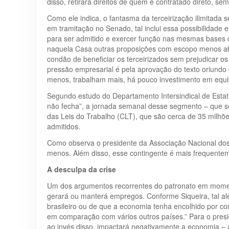
disso, retirará direitos de quem é contratado direto, s
Como ele indica, o fantasma da terceirização ilimitada
em tramitação no Senado, tal inclui essa possibilidade
para ser admitido e exercer função nas mesmas bases q
naquela Casa outras proposições com escopo menos abra
condão de beneficiar os terceirizados sem prejudicar o
pressão empresarial é pela aprovação do texto oriundo 
menos, trabalham mais, há pouco investimento em equip
Segundo estudo do Departamento Intersindical de Estat
não fecha”, a jornada semanal desse segmento – que so
das Leis do Trabalho (CLT), que são cerca de 35 milhõ
admitidos.
Como observa o presidente da Associação Nacional do
menos. Além disso, esse contingente é mais frequenteme
A desculpa da crise
Um dos argumentos recorrentes do patronato em momento
gerará ou manterá empregos. Conforme Siqueira, tal al
brasileiro ou de que a economia tenha encolhido por con
em comparação com vários outros países.” Para o preside
ao invés disso, impactará negativamente a economia –