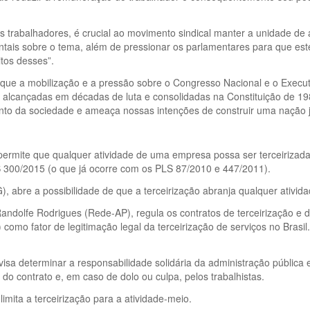
os trabalhadores, é crucial ao movimento sindical manter a unidade de
tais sobre o tema, além de pressionar os parlamentares para que est
itos desses”.
so que a mobilização e a pressão sobre o Congresso Nacional e o Execu
s alcançadas em décadas de luta e consolidadas na Constituição de 1
unto da sociedade e ameaça nossas intenções de construir uma nação j
rmite que qualquer atividade de uma empresa possa ser terceirizada.
LS 300/2015 (o que já ocorre com os PLS 87/2010 e 447/2011).
abre a possibilidade de que a terceirização abranja qualquer ativida
dolfe Rodrigues (Rede-AP), regula os contratos de terceirização e dis
 como fator de legitimação legal da terceirização de serviços no Bras
a determinar a responsabilidade solidária da administração pública e
do contrato e, em caso de dolo ou culpa, pelos trabalhistas.
imita a terceirização para a atividade-meio.